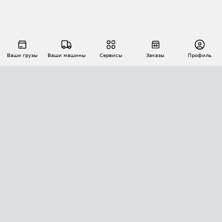
Ваши грузы
Ваши машины
Сервисы
Заказы
Профиль
АВТОМАТИЗАЦИЯ ПЕРЕВОЗОК
Площадки
Заказы
Торги
Тендеры
АТИ-Доки
GPS-мониторинг
АТИ Мессенджер
Цепочки грузов
API ATI.SU
ПОЛЕЗНОЕ
Расчет расстояний
БЕЗОПАСНОСТЬ
Академия ATI.SU
ATI.SU о безопасности
Звезды ATI.SU на вашем сайте
КОНТАКТЫ И ТАРИФЫ