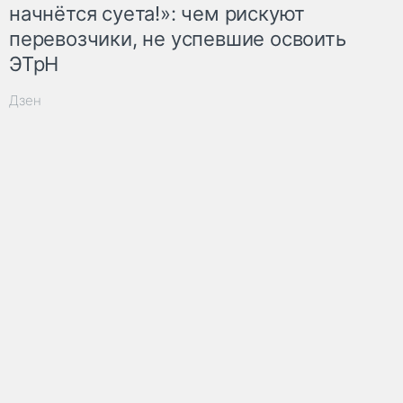
начнётся суета!»: чем рискуют
перевозчики, не успевшие освоить
ЭТрН
Дзен