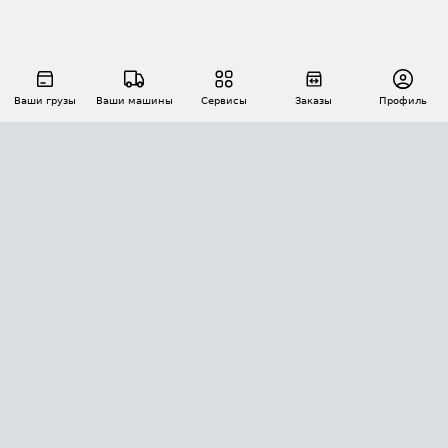
Ваши грузы
Ваши машины
Сервисы
Заказы
Профиль
АВТОМАТИЗАЦИЯ ПЕРЕВОЗОК
Площадки
Заказы
Торги
Тендеры
АТИ-Доки
GPS-мониторинг
АТИ Мессенджер
Цепочки грузов
API ATI.SU
ПОЛЕЗНОЕ
Расчет расстояний
БЕЗОПАСНОСТЬ
Академия ATI.SU
ATI.SU о безопасности
Звезды ATI.SU на вашем сайте
КОНТАКТЫ И ТАРИФЫ
Памятка по проверке контрагентов