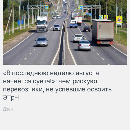
«В последнюю неделю августа
начнётся суета!»: чем рискуют
перевозчики, не успевшие освоить
ЭТрН
Дзен