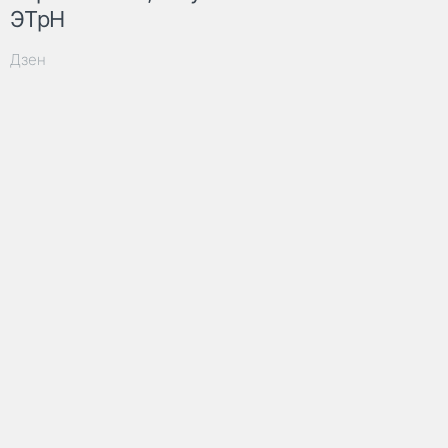
ЭТрН
Дзен