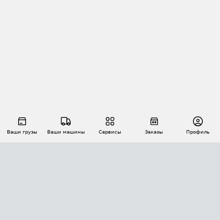
Ваши грузы
Ваши машины
Сервисы
Заказы
Профиль
АВТОМАТИЗАЦИЯ ПЕРЕВОЗОК
Площадки
Заказы
Торги
Тендеры
АТИ-Доки
GPS-мониторинг
АТИ Мессенджер
Цепочки грузов