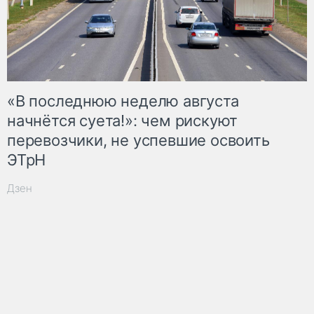
«В последнюю неделю августа
начнётся суета!»: чем рискуют
перевозчики, не успевшие освоить
ЭТрН
Дзен