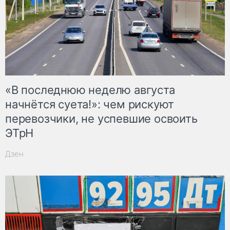
«В последнюю неделю августа
начнётся суета!»: чем рискуют
перевозчики, не успевшие освоить
ЭТрН
Дзен