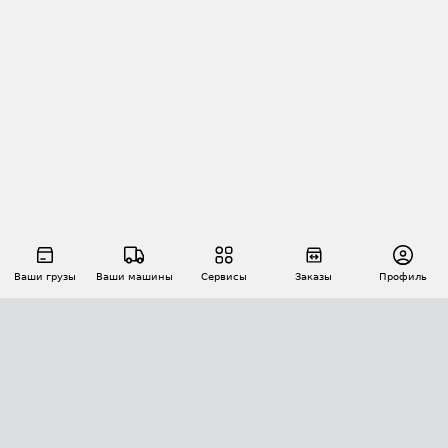
Ваши грузы
Ваши машины
Сервисы
Заказы
Профиль
АВТОМАТИЗАЦИЯ ПЕРЕВОЗОК
Площадки
Заказы
Торги
Тендеры
АТИ-Доки
GPS-мониторинг
АТИ Мессенджер
Цепочки грузов