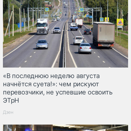
«В последнюю неделю августа
начнётся суета!»: чем рискуют
перевозчики, не успевшие освоить
ЭТрН
Дзен