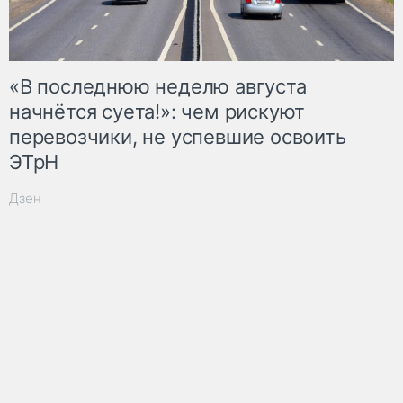
«В последнюю неделю августа
начнётся суета!»: чем рискуют
перевозчики, не успевшие освоить
ЭТрН
Дзен