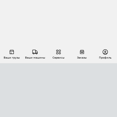
Ваши грузы
Ваши машины
Сервисы
Заказы
Профиль
АВТОМАТИЗАЦИЯ ПЕРЕВОЗОК
Площадки
Заказы
Торги
Тендеры
АТИ-Доки
GPS-мониторинг
АТИ Мессенджер
Цепочки грузов
API ATI.SU