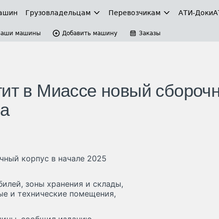
ашин
Грузовладельцам
Перевозчикам
АТИ-Доки
А
Ваши машины
Добавить машину
Заказы
тит в Миассе новый сбороч
да
чный корпус в начале 2025
илей, зоны хранения и склады,
ые и технические помещения,