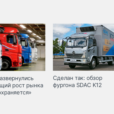
Сделан так: обзор
развернулись
фургона SDAC K12
бщий рост рынка
охраняется»