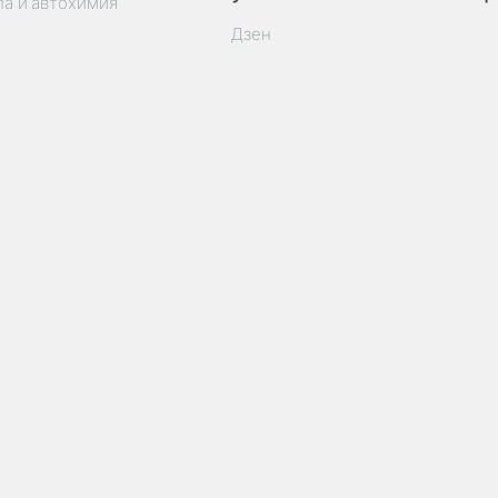
ла и автохимия
Дзен