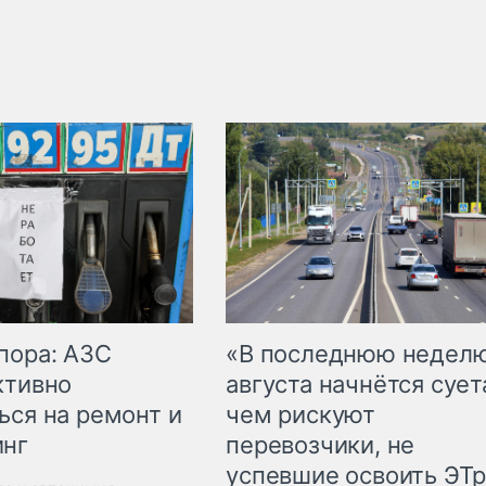
пора: АЗС
«В последнюю недел
ктивно
августа начнётся суета
ься на ремонт и
чем рискуют
инг
перевозчики, не
успевшие освоить ЭТ