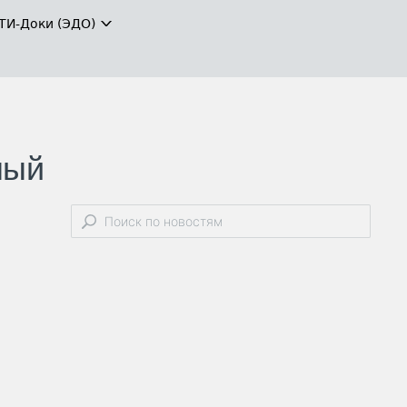
ТИ-Доки (ЭДО)
ный