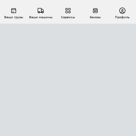
Ваши грузы
Ваши машины
Сервисы
Заказы
Профиль
АВТОМАТИЗАЦИЯ ПЕРЕВОЗОК
Площадки
Заказы
Торги
Тендеры
АТИ-Доки
GPS-мониторинг
АТИ Мессенджер
Цепочки грузов
API ATI.SU
ПОЛЕЗНОЕ
Расчет расстояний
БЕЗОПАСНОСТЬ
Академия ATI.SU
ATI.SU о безопасности
Звезды ATI.SU на вашем сайте
КОНТАКТЫ И ТАРИФЫ
Памятка по проверке контрагентов
Индекс ATI.SU FTL РФ
О системе ATI.SU
Светофор+
Средние ставки
ИНФОРМАЦИЯ
Контактная информация