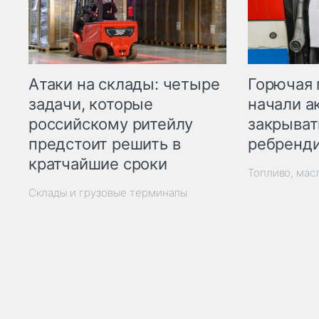
Горючая 
Атаки на склады: четыре
начали а
задачи, которые
закрыват
российскому ритейлу
ребренд
предстоит решить в
кратчайшие сроки
Топливо, мас
Склады и грузовые терминалы