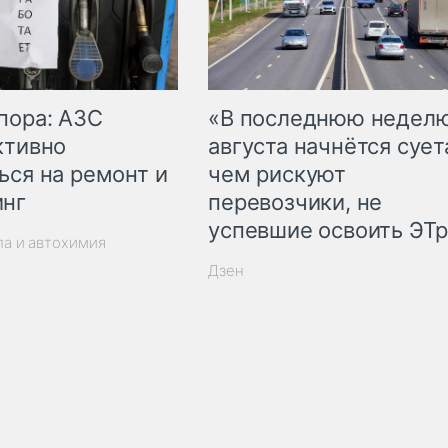
пора: АЗС
«В последнюю недел
ктивно
августа начнётся суета
ься на ремонт и
чем рискуют
инг
перевозчики, не
успевшие освоить ЭТ
ла и автохимия
Дзен