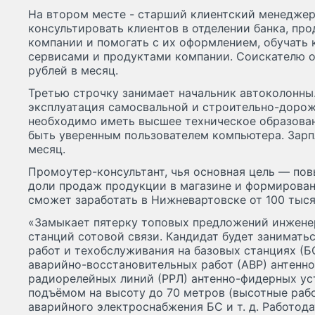
На втором месте - старший клиентский менеджер
консультировать клиентов в отделении банка, про
компании и помогать с их оформлением, обучать 
сервисами и продуктами компании. Соискателю о
рублей в месяц.
Третью строчку занимает начальник автоколонны
эксплуатация самосвальной и строительно-дорож
необходимо иметь высшее техническое образовани
быть уверенным пользователем компьютера. Зарпл
месяц.
Промоутер-консультант, чья основная цель — пов
доли продаж продукции в магазине и формирован
сможет заработать в Нижневартовске от 100 тыся
«Замыкает пятерку топовых предложений инжене
станций сотовой связи. Кандидат будет занимать
работ и техобслуживания на базовых станциях (БС
аварийно-восстановительных работ (АВР) антенн
радиорелейных линий (РРЛ) антенно-фидерных уст
подъёмом на высоту до 70 метров (высотные рабо
аварийного электроснабжения БС и т. д. Работод