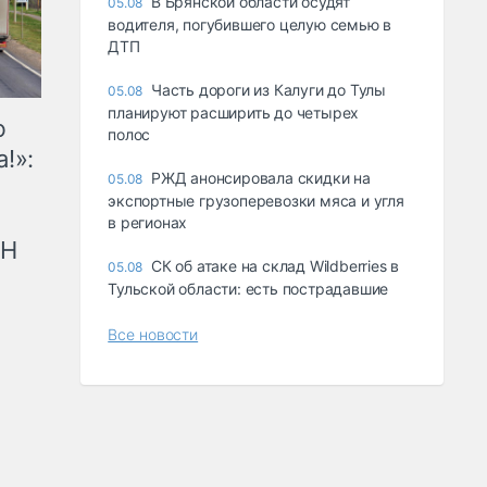
В Брянской области осудят
05.08
водителя, погубившего целую семью в
ДТП
Часть дороги из Калуги до Тулы
05.08
планируют расширить до четырех
ю
полос
!»:
РЖД анонсировала скидки на
05.08
экспортные грузоперевозки мяса и угля
в регионах
рН
СК об атаке на склад Wildberries в
05.08
Тульской области: есть пострадавшие
Все новости