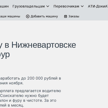
ашин
Грузовладельцам
Перевозчикам
АТИ-Доки
А
Ваши машины
Добавить машину
Заказы
у в Нижневартовске
фур
аработать до 200 000 рублей в
ния ноября.
арплата предлагается водителю
. Соискателю нужно будет
он и фуру в чистоте. За это
лей в месяц.