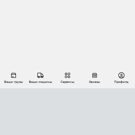
Ваши грузы
Ваши машины
Сервисы
Заказы
Профиль
АВТОМАТИЗАЦИЯ ПЕРЕВОЗОК
Площадки
Заказы
Торги
Тендеры
АТИ-Доки
GPS-мониторинг
АТИ Мессенджер
Цепочки грузов