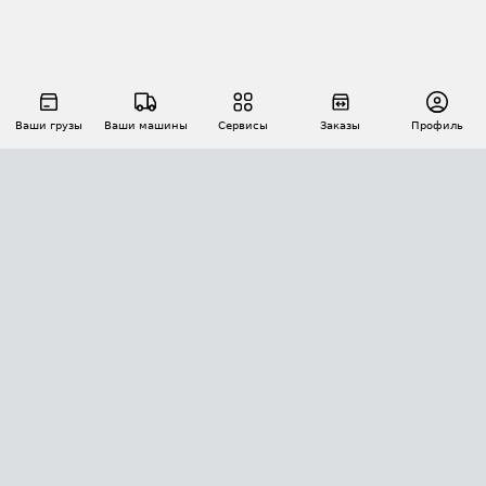
Ваши грузы
Ваши машины
Сервисы
Заказы
Профиль
АВТОМАТИЗАЦИЯ ПЕРЕВОЗОК
Площадки
Заказы
Торги
Тендеры
АТИ-Доки
GPS-мониторинг
АТИ Мессенджер
Цепочки грузов
API ATI.SU
ПОЛЕЗНОЕ
Расчет расстояний
БЕЗОПАСНОСТЬ
Академия ATI.SU
ATI.SU о безопасности
Звезды ATI.SU на вашем сайте
КОНТАКТЫ И ТАРИФЫ