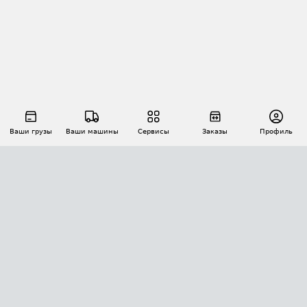
Ваши грузы
Ваши машины
Сервисы
Заказы
Профиль
АВТОМАТИЗАЦИЯ ПЕРЕВОЗОК
Площадки
Заказы
Торги
Тендеры
АТИ-Доки
GPS-мониторинг
АТИ Мессенджер
Цепочки грузов
API ATI.SU
ПОЛЕЗНОЕ