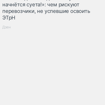
начнётся суета!»: чем рискуют
перевозчики, не успевшие освоить
ЭТрН
Дзен