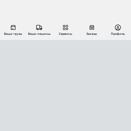
Ваши грузы
Ваши машины
Сервисы
Заказы
Профиль
АВТОМАТИЗАЦИЯ ПЕРЕВОЗОК
Площадки
Заказы
Торги
Тендеры
АТИ-Доки
GPS-мониторинг
АТИ Мессенджер
Цепочки грузов
API ATI.SU
ПОЛЕЗНОЕ
Расчет расстояний
БЕЗОПАСНОСТЬ
Академия ATI.SU
ATI.SU о безопасности
Звезды ATI.SU на вашем сайте
КОНТАКТЫ И ТАРИФЫ