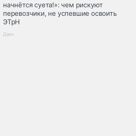
начнётся суета!»: чем рискуют
перевозчики, не успевшие освоить
ЭТрН
Дзен