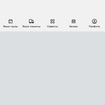
Ваши грузы
Ваши машины
Сервисы
Заказы
Профиль
АВТОМАТИЗАЦИЯ ПЕРЕВОЗОК
Площадки
Заказы
Торги
Тендеры
АТИ-Доки
GPS-мониторинг
АТИ Мессенджер
Цепочки грузов
API ATI.SU
ПОЛЕЗНОЕ
Расчет расстояний
БЕЗОПАСНОСТЬ
Академия ATI.SU
ATI.SU о безопасности
Звезды ATI.SU на вашем сайте
КОНТАКТЫ И ТАРИФЫ