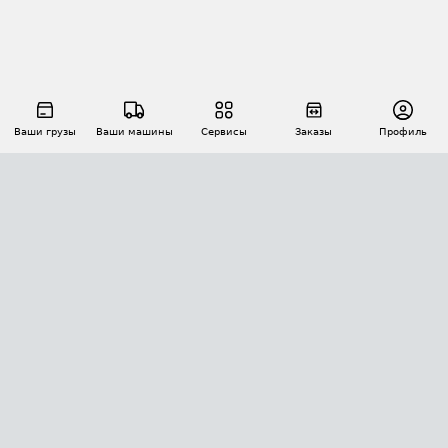
Ваши грузы
Ваши машины
Сервисы
Заказы
Профиль
АВТОМАТИЗАЦИЯ ПЕРЕВОЗОК
Площадки
Заказы
Торги
Тендеры
АТИ-Доки
GPS-мониторинг
АТИ Мессенджер
Цепочки грузов
API ATI.SU
ПОЛЕЗНОЕ
Расчет расстояний
БЕЗОПАСНОСТЬ
Академия ATI.SU
ATI.SU о безопасности