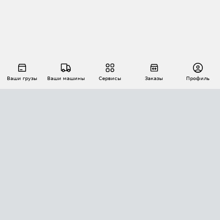
Ваши грузы
Ваши машины
Сервисы
Заказы
Профиль
АВТОМАТИЗАЦИЯ ПЕРЕВОЗОК
Площадки
Заказы
Торги
Тендеры
АТИ-Доки
GPS-мониторинг
АТИ Мессенджер
Цепочки грузов
API ATI.SU
ПОЛЕЗНОЕ
Расчет расстояний
БЕЗОПАСНОСТЬ