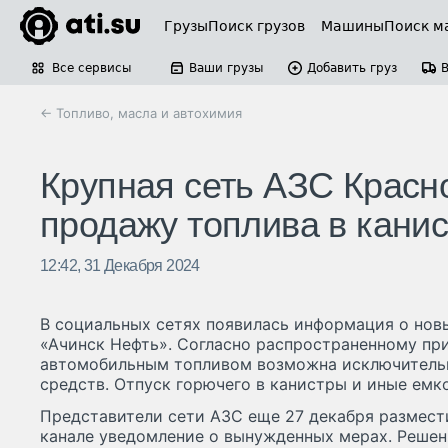
Грузы
Поиск грузов
Машины
Поиск м
Все сервисы
Ваши грузы
Добавить груз
← Топливо, масла и автохимия
Крупная сеть АЗС Красно
продажу топлива в кани
12:42, 31 Декабря 2024
В социальных сетях появилась информация о нов
«Ачинск Нефть». Согласно распространенному при
автомобильным топливом возможна исключительн
средств. Отпуск горючего в канистры и иные емк
Представители сети АЗС еще 27 декабря размест
канале уведомление о вынужденных мерах. Решен