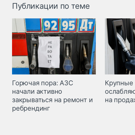
Публикации по теме
Горючая пора: АЗС
Крупные 
начали активно
ослабляю
закрываться на ремонт и
на прода
ребрендинг