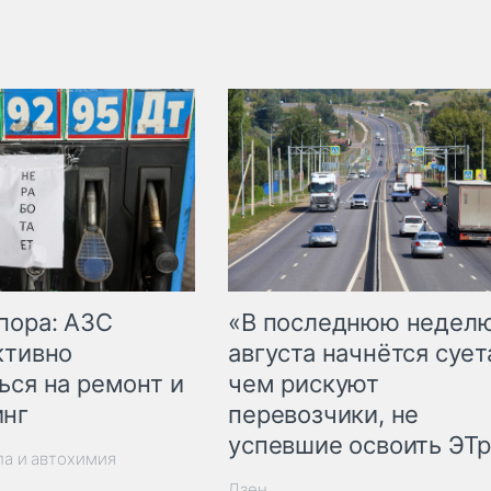
пора: АЗС
«В последнюю недел
ктивно
августа начнётся суета
ься на ремонт и
чем рискуют
инг
перевозчики, не
успевшие освоить ЭТ
ла и автохимия
Дзен