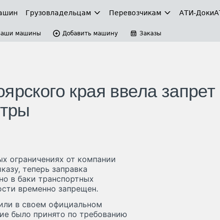
ашин
Грузовладельцам
Перевозчикам
АТИ-Доки
А
Ваши машины
Добавить машину
Заказы
ярского края ввела запрет
стры
ых ограничениях от компании
казу, теперь заправка
о в баки транспортных
ости временно запрещен.
или в своем официальном
ие было принято по требованию