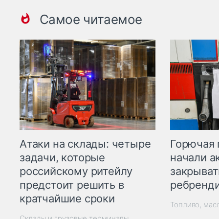
Самое читаемое
Горючая 
Атаки на склады: четыре
начали а
задачи, которые
закрыват
российскому ритейлу
ребренд
предстоит решить в
кратчайшие сроки
Топливо, мас
Склады и грузовые терминалы