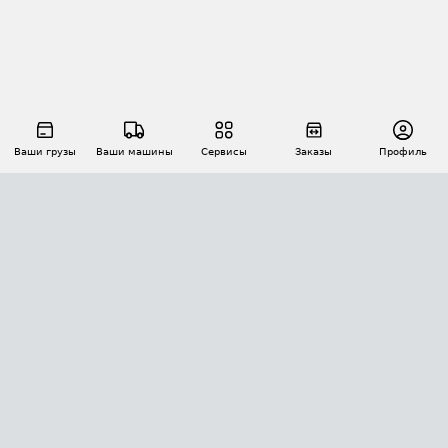
Ваши грузы
Ваши машины
Сервисы
Заказы
Профиль
АВТОМАТИЗАЦИЯ ПЕРЕВОЗОК
Площадки
Заказы
Торги
Тендеры
АТИ-Доки
GPS-мониторинг
АТИ Мессенджер
Цепочки грузов
API ATI.SU
ПОЛЕЗНОЕ
Расчет расстояний
БЕЗОПАСНОСТЬ
Академия ATI.SU