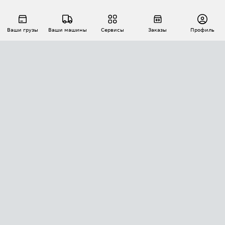
Ваши грузы
Ваши машины
Сервисы
Заказы
Профиль
АВТОМАТИЗАЦИЯ ПЕРЕВОЗОК
Площадки
Заказы
Торги
Тендеры
АТИ-Доки
GPS-мониторинг
АТИ Мессенджер
Цепочки грузов
API ATI.SU
ПОЛЕЗНОЕ
Расчет расстояний
БЕЗОПАСНОСТЬ
Академия ATI.SU
ATI.SU о безопасности
Звезды ATI.SU на вашем сайте
КОНТАКТЫ И ТАРИФЫ
Памятка по проверке контрагентов
Индекс ATI.SU FTL РФ
О системе ATI.SU
Светофор+
Средние ставки
ИНФОРМАЦИЯ