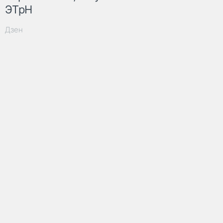
ЭТрН
Дзен