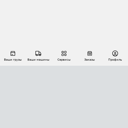
Ваши грузы
Ваши машины
Сервисы
Заказы
Профиль
АВТОМАТИЗАЦИЯ ПЕРЕВОЗОК
Площадки
Заказы
Торги
Тендеры
АТИ-Доки
GPS-мониторинг
АТИ Мессенджер
Цепочки грузов
API ATI.SU
ПОЛЕЗНОЕ