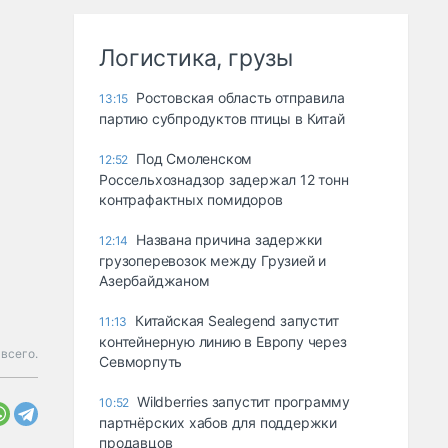
Логистика, грузы
Ростовская область отправила
13:15
партию субпродуктов птицы в Китай
Под Смоленском
12:52
Россельхознадзор задержал 12 тонн
контрафактных помидоров
Названа причина задержки
12:14
грузоперевозок между Грузией и
Азербайджаном
Китайская Sealegend запустит
11:13
контейнерную линию в Европу через
всего.
Севморпуть
Wildberries запустит программу
10:52
партнёрских хабов для поддержки
продавцов