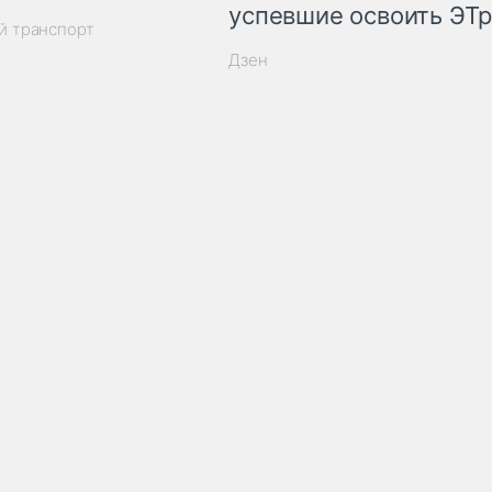
успевшие освоить ЭТ
й транспорт
Дзен