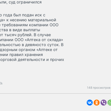
ли, суд ограничился
 года был подан иск с
да» к несению материальной
ке требованиям компании ООО
ства в виде выплаты
т тысяч рублей. В случае
мпании ООО «Аптека от склада»
льностью в девяносто суток. В
адзорным органом «Аптеке от
ении правил хранения
торговой деятельности и прочих
ть
148 просмотров 