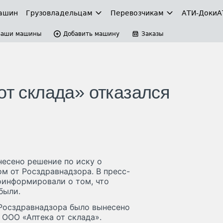
ашин
Грузовладельцам
Перевозчикам
АТИ-Доки
А
Ваши машины
Добавить машину
Заказы
от склада» отказался
есено решение по иску о
ом от Росздравнадзора. В пресс-
оинформировали о том, что
были.
Росздравнадзора было вынесено
 ООО «Аптека от склада».