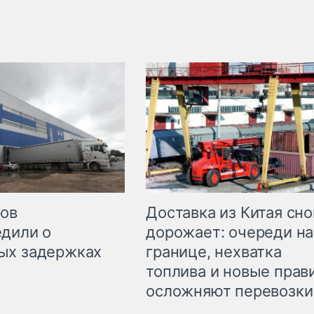
Доставка из Китая сно
ров
дорожает: очереди на
дили о
границе, нехватка
ых задержках
топлива и новые прав
осложняют перевозки