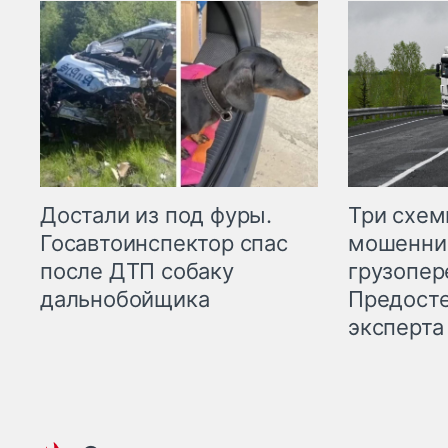
Три схе
Достали из под фуры.
мошенни
Госавтоинспектор спас
грузопер
после ДТП собаку
Предост
дальнобойщика
эксперта