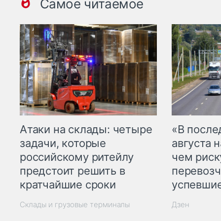
Самое читаемое
Атаки на склады: четыре
«В посл
задачи, которые
августа н
российскому ритейлу
чем рис
предстоит решить в
перевозч
кратчайшие сроки
успевшие
Склады и грузовые терминалы
Дзен