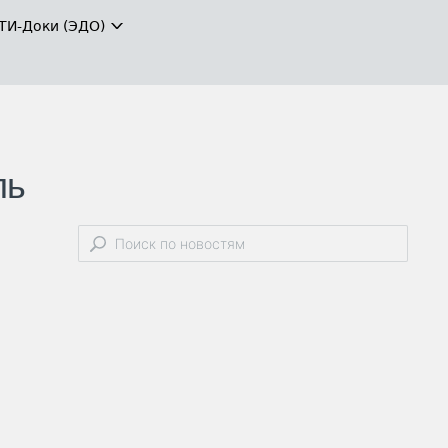
ТИ-Доки (ЭДО)
ль