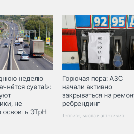
Горючая пора: АЗС
еднюю неделю
начали активно
ачнётся суета!»:
закрываться на ремон
куют
ребрендинг
ики, не
 освоить ЭТрН
Топливо, масла и автохимия