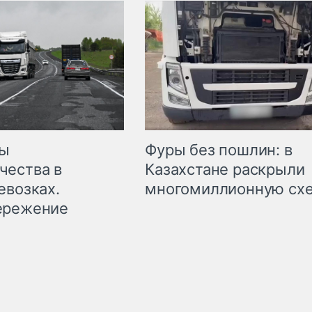
мы
Фуры без пошлин: в
чества в
Казахстане раскрыли
евозках.
многомиллионную сх
ережение