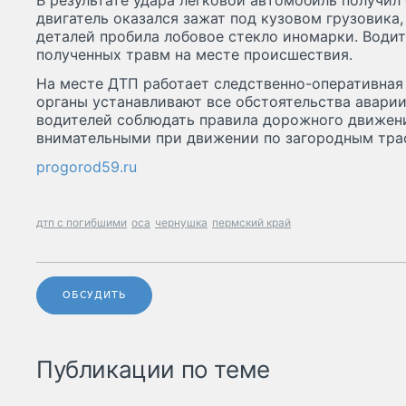
В результате удара легковой автомобиль получил
двигатель оказался зажат под кузовом грузовика,
деталей пробила лобовое стекло иномарки. Водит
полученных травм на месте происшествия.
На месте ДТП работает следственно-оперативная
органы устанавливают все обстоятельства авари
водителей соблюдать правила дорожного движени
внимательными при движении по загородным тра
progorod59.ru
дтп с погибшими
оса
чернушка
пермский край
ОБСУДИТЬ
Публикации по теме