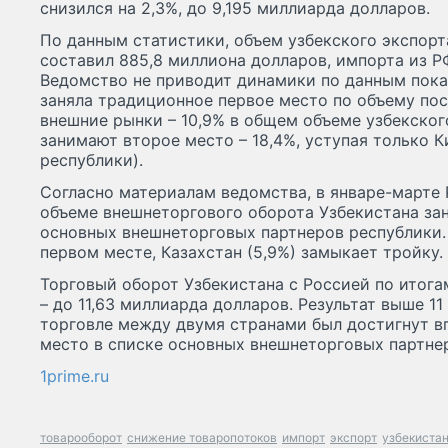
снизился на 2,3%, до 9,195 миллиарда долларов.
По данным статистики, объем узбекского экспорт
составил 885,8 миллиона долларов, импорта из РФ
Ведомство не приводит динамики по данным пока
заняла традиционное первое место по объему пос
внешние рынки – 10,9% в общем объеме узбекског
занимают второе место – 18,4%, уступая только К
республики).
Согласно материалам ведомства, в январе-марте 
объеме внешнеторгового оборота Узбекистана зан
основных внешнеторговых партнеров республики. 
первом месте, Казахстан (5,9%) замыкает тройку.
Торговый оборот Узбекистана с Россией по итога
– до 11,63 миллиарда долларов. Результат выше 1
торговле между двумя странами был достигнут в
место в списке основных внешнеторговых партне
1prime.ru
товарооборот
снижение товаропотоков
импорт
экспорт
узбекиста