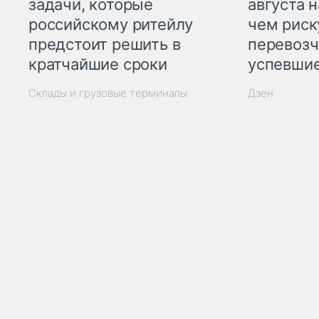
задачи, которые
августа н
российскому ритейлу
чем рис
предстоит решить в
перевозч
кратчайшие сроки
успевшие
Склады и грузовые терминалы
Дзен