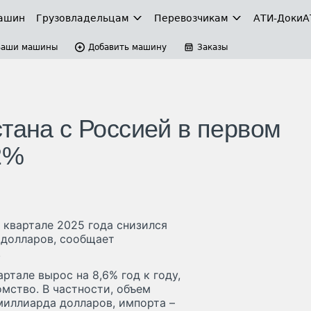
ашин
Грузовладельцам
Перевозчикам
АТИ-Доки
А
Ваши машины
Добавить машину
Заказы
тана с Россией в первом
2%
 квартале 2025 года снизился
 долларов, сообщает
.
тале вырос на 8,6% год к году,
мство. В частности, объем
 миллиарда долларов, импорта –