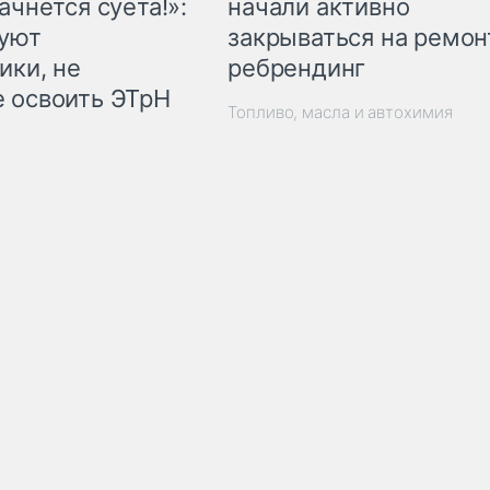
начали активно
ачнётся суета!»:
закрываться на ремон
куют
ребрендинг
ики, не
 освоить ЭТрН
Топливо, масла и автохимия