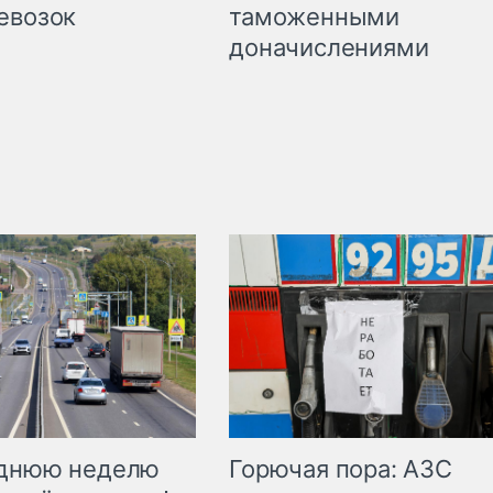
таможенными
евозок
доначислениями
Горючая пора: АЗС
еднюю неделю