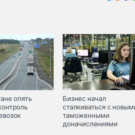
Бизнес начал
тане опять
сталкиваться с новым
контроль
таможенными
евозок
доначислениями