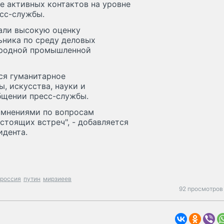
е активных контактов на уровне
есс-службы.
дали высокую оценку
ьника по среду деловых
ародной промышленной
ся гуманитарное
, искусства, науки и
общении пресс-службы.
 мнениями по вопросам
тоящих встреч", - добавляется
идента.
россия
путин
мирзиеев
92 просмотров 