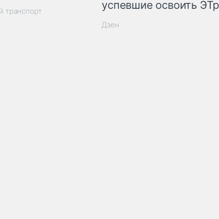
успевшие освоить ЭТ
й транспорт
Дзен