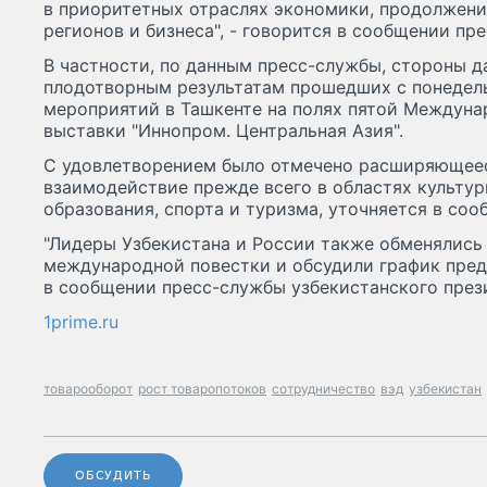
в приоритетных отраслях экономики, продолжени
регионов и бизнеса", - говорится в сообщении пр
В частности, по данным пресс-службы, стороны 
плодотворным результатам прошедших с понедел
мероприятий в Ташкенте на полях пятой Междун
выставки "Иннопром. Центральная Азия".
С удовлетворением было отмечено расширяющее
взаимодействие прежде всего в областях культуры
образования, спорта и туризма, уточняется в со
"Лидеры Узбекистана и России также обменялись
международной повестки и обсудили график предс
в сообщении пресс-службы узбекистанского през
1prime.ru
товарооборот
рост товаропотоков
сотрудничество
вэд
узбекистан
ОБСУДИТЬ