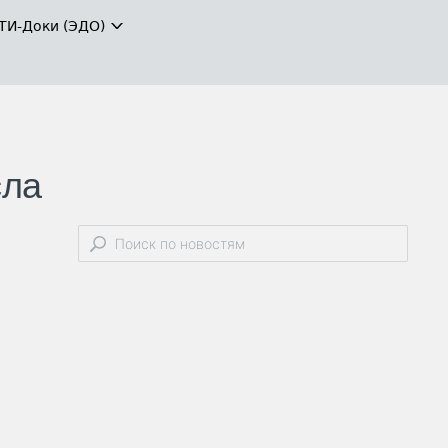
ТИ-Доки (ЭДО)
сла