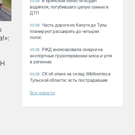
В Брянской области осудят
05.08
водителя, погубившего целую семью в
ДТП
Часть дороги из Калуги до Тулы
05.08
ю
планируют расширить до четырех
!»:
полос
РЖД анонсировала скидки на
05.08
экспортные грузоперевозки мяса и угля
в регионах
рН
СК об атаке на склад Wildberries в
05.08
Тульской области: есть пострадавшие
Все новости