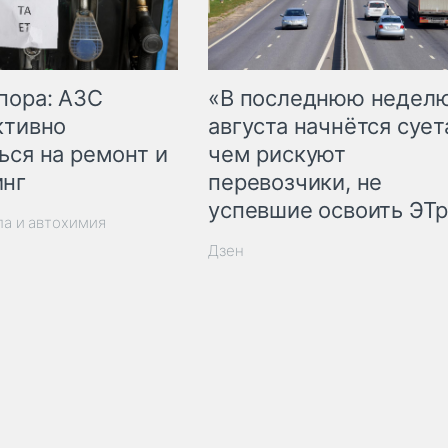
пора: АЗС
«В последнюю недел
ктивно
августа начнётся суета
ься на ремонт и
чем рискуют
инг
перевозчики, не
успевшие освоить ЭТ
ла и автохимия
Дзен