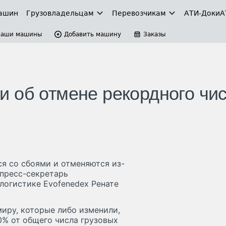
ашин
Грузовладельцам
Перевозчикам
АТИ-Доки
А
Ваши машины
Добавить машину
Заказы
 об отмене рекордного чи
я со сбоями и отменяются из-
пресс-секретарь
логистике Evofenedex Ренате
иру, которые либо изменили,
0% от общего числа грузовых