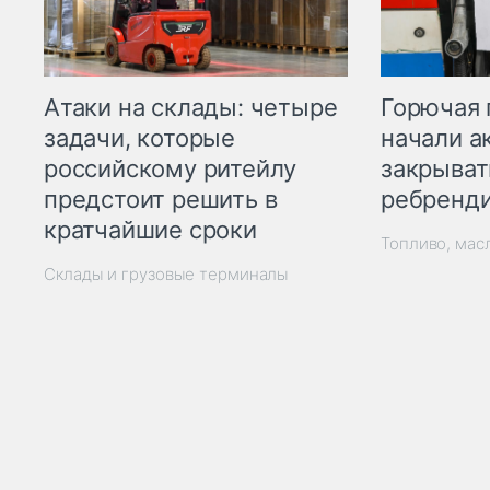
Горючая 
Атаки на склады: четыре
начали а
задачи, которые
закрыват
российскому ритейлу
ребренд
предстоит решить в
кратчайшие сроки
Топливо, мас
Склады и грузовые терминалы