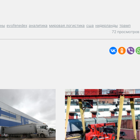
йны
evofenedex
аналитика
мировая логистика
сша
нидерланды
трамп
72 просмотров 