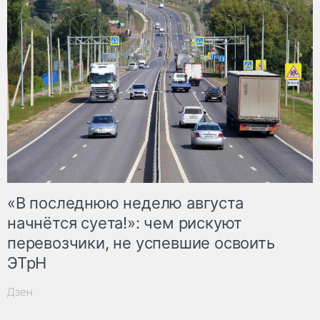
«В последнюю неделю августа
начнётся суета!»: чем рискуют
перевозчики, не успевшие освоить
ЭТрН
Дзен