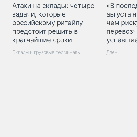
Атаки на склады: четыре
«В посл
задачи, которые
августа н
российскому ритейлу
чем рис
предстоит решить в
перевозч
кратчайшие сроки
успевшие
Склады и грузовые терминалы
Дзен