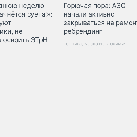
Горючая пора: АЗС
еднюю неделю
начали активно
ачнётся суета!»:
закрываться на ремон
куют
ребрендинг
ики, не
 освоить ЭТрН
Топливо, масла и автохимия