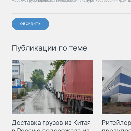
морские грузоперевозки
николаевск-на-амуре
хабаровский край
д
ОБСУДИТЬ
Публикации по теме
Ритейле
Доставка грузов из Китая
предупре
в Россию подорожала из-