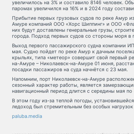
увеличилось на 3% и составило 8146 человек. Объ
паромах увеличился на 16% и в 2024 году составил
Прибытие первых грузовых судов по реке Амур и
Амуре компаний ООО «Хорс Шиппинг» и ООО «Фла
них будут доставлены генеральные грузы, строит
города. Подход первых судов со стороны моря в 
Выход первого пассажирского судна компании ИП
мая. Судно пойдет по реке Амур к дачным поселк
крыльях, типа «метеор» совершит свой первый р
на-Амуре – Николаевск-на-Амуре 01 июня, расста
посадки пассажиров на суда начнётся с 23 мая.
Напомним, порт Николаевск-на-Амуре расположен
сезонный характер работы, является замерзающи
навигационный период длится с середины мая по 
В этом году из-за теплой погоды, установившейся
ледоход был стремительным без особых нагрузок
paluba.media