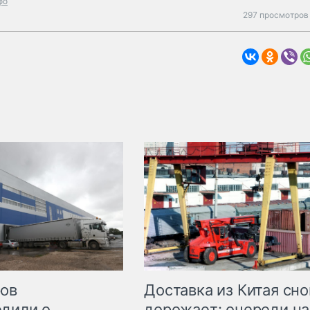
фо
297 просмотров 
Доставка из Китая сно
ров
дорожает: очереди на
дили о