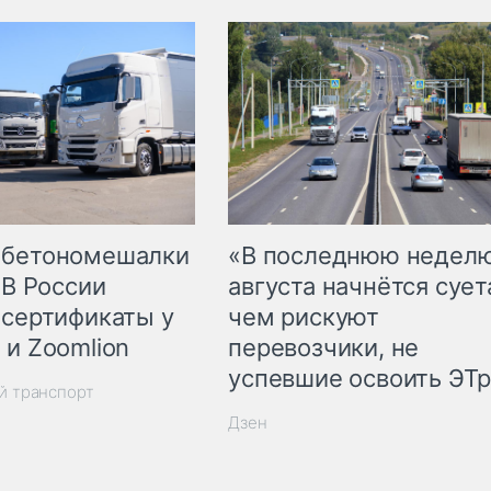
 бетономешалки
«В последнюю недел
 В России
августа начнётся суета
 сертификаты у
чем рискуют
 и Zoomlion
перевозчики, не
успевшие освоить ЭТ
й транспорт
Дзен