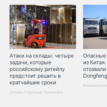
Опасные
Атаки на склады: четыре
из Китая.
задачи, которые
отозвали
российскому ритейлу
Dongfeng
предстоит решить в
кратчайшие сроки
Коммерчески
Склады и грузовые терминалы