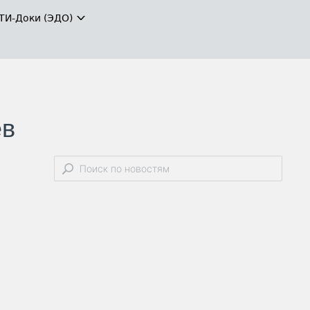
ТИ-Доки (ЭДО)
ев