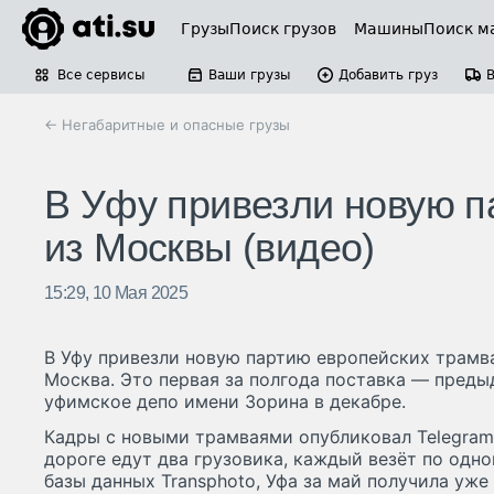
Грузы
Поиск грузов
Машины
Поиск м
Все сервисы
Ваши грузы
Добавить груз
← Негабаритные и опасные грузы
В Уфу привезли новую п
из Москвы (видео)
15:29, 10 Мая 2025
В Уфу привезли новую партию европейских трамва
Москва. Это первая за полгода поставка — пред
уфимское депо имени Зорина в декабре.
Кадры с новыми трамваями опубликовал Telegram-к
дороге едут два грузовика, каждый везёт по од
базы данных Transphoto, Уфа за май получила уже 