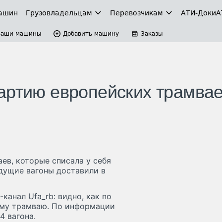
ашин
Грузовладельцам
Перевозчикам
АТИ-Доки
А
Ваши машины
Добавить машину
Заказы
артию европейских трамва
ев, которые списала у себя
ыдущие вагоны доставили в
анал Ufa_rb: видно, как по
ному трамваю. По информации
4 вагона.