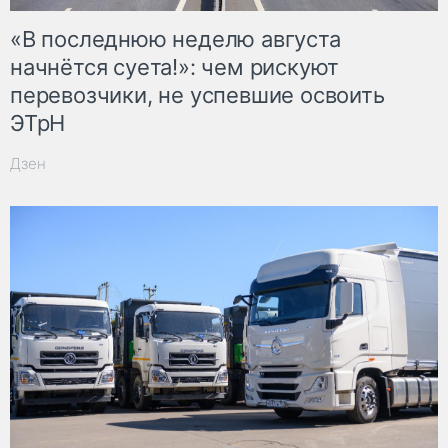
«В последнюю неделю августа
начнётся суета!»: чем рискуют
перевозчики, не успевшие освоить
ЭТрН
Дзен