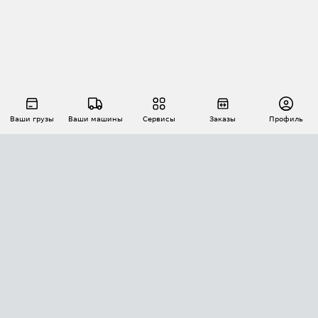
Ваши грузы
Ваши машины
Сервисы
Заказы
Профиль
АВТОМАТИЗАЦИЯ ПЕРЕВОЗОК
Площадки
Заказы
Торги
Тендеры
АТИ-Доки
GPS-мониторинг
АТИ Мессенджер
Цепочки грузов
API ATI.SU
ПОЛЕЗНОЕ
Расчет расстояний