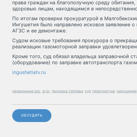
права граждан на благополучную среду обитания,
здоровью лицам, находящимся в непосредственно
По итогам проверки прокуратурой в Малгобекски
Ингушетия было направлено исковое заявление о
АГЗС и ее демонтаже.
Судом исковые требования прокурора о прекращ
реализации газомоторной заправки удовлетворен
Кроме того, суд обязал владельца заправочной с
(оборудование) по заправке автотранспорта газ
ingushetiatv.ru
незаконные азс
агзс
продажа топлива
суд
прокуратура
нарушения
ОБСУДИТЬ