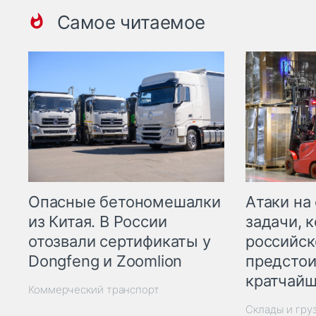
Самое читаемое
Опасные бетономешалки
Атаки на
из Китая. В России
задачи, 
отозвали сертификаты у
российск
Dongfeng и Zoomlion
предстои
кратчайш
Коммерческий транспорт
Склады и гру