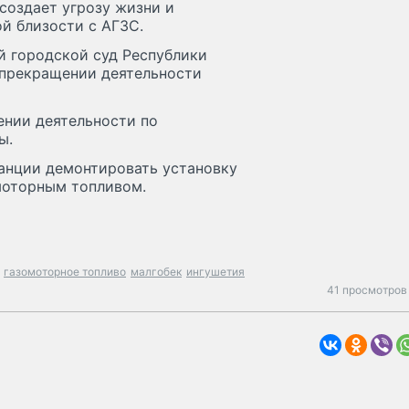
 создает угрозу жизни и
й близости с АГЗС.
й городской суд Республики
 прекращении деятельности
ении деятельности по
ы.
танции демонтировать установку
омоторным топливом.
газомоторное топливо
малгобек
ингушетия
41 просмотров 