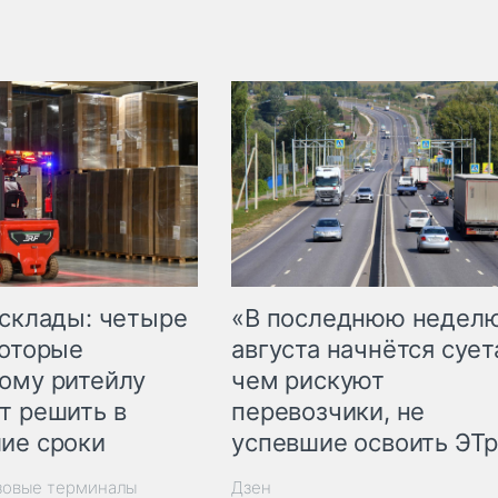
 склады: четыре
«В последнюю недел
которые
августа начнётся суета
ому ритейлу
чем рискуют
т решить в
перевозчики, не
ие сроки
успевшие освоить ЭТ
зовые терминалы
Дзен