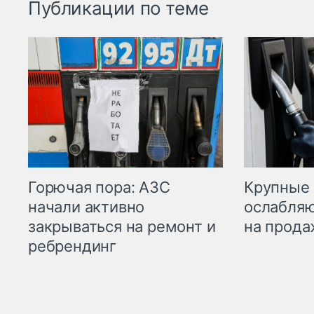
Публикации по теме
Горючая пора: АЗС
Крупные 
начали активно
ослабляю
закрываться на ремонт и
на прода
ребрендинг