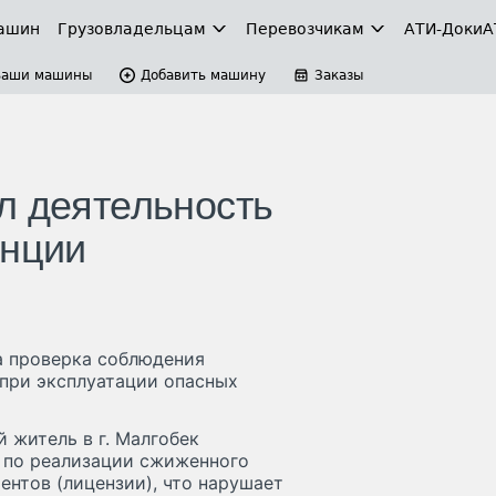
ашин
Грузовладельцам
Перевозчикам
АТИ-Доки
А
Ваши машины
Добавить машину
Заказы
л деятельность
анции
а проверка соблюдения
при эксплуатации опасных
 житель в г. Малгобек
 по реализации сжиженного
нтов (лицензии), что нарушает