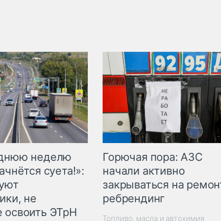
Горючая пора: АЗС
еднюю неделю
начали активно
ачнётся суета!»:
закрываться на ремон
куют
ребрендинг
ики, не
 освоить ЭТрН
Топливо, масла и автохимия