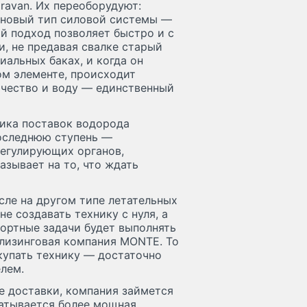
ravan. Их переоборудуют:
н новый тип силовой системы —
й подход позволяет быстро и с
, не предавая свалке старый
иальных баках, и когда он
ом элементе, происходит
ичество и воду — единственный
ика поставок водорода
последнюю ступень —
регулирующих органов,
азывает на то, что ждать
сле на другом типе летательных
не создавать технику с нуля, а
портные задачи будет выполнять
т лизинговая компания MONTE. То
купать технику — достаточно
елем.
ре доставки, компания займется
атывается более мощная