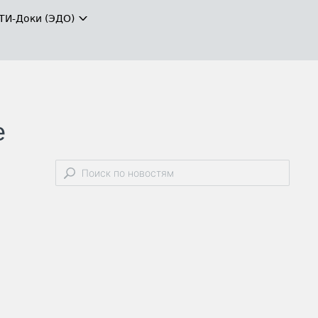
ТИ-Доки (ЭДО)
е