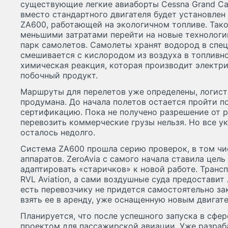
существующие легкие авиаборты Cessna Grand Ca
вместо стандартного двигателя будет установле
ZA600, работающей на экологичном топливе. Тако
меньшими затратами перейти на новые технологии
парк самолетов. Самолеты хранят водород в спец
смешивается с кислородом из воздуха в топливн
химическая реакция, которая производит электр
побочный продукт.
Маршруты для перелетов уже определены, логист
продумана. До начала полетов остается пройти 
сертификацию. Пока не получено разрешение от 
перевозить коммерческие грузы нельзя. Но все ук
осталось недолго.
Система ZA600 прошла серию проверок, в том чи
аппаратов. ZeroAvia с самого начала ставила цель 
адаптировать «старичков» к новой работе. Транс
RVL Aviation, а сами воздушные суда предостави
есть перевозчику не придется самостоятельно за
взять ее в аренду, уже оснащенную новым двигат
Планируется, что после успешного запуска в сфе
проектом для пассажирской авиации. Уже разраб