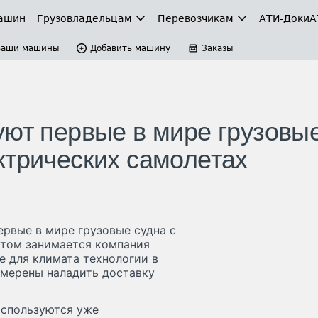
ашин
Грузовладельцам
Перевозчикам
АТИ-Доки
А
Ваши машины
Добавить машину
Заказы
уют первые в мире грузовы
ктрических самолетах
ервые в мире грузовые судна с
ктом занимается компания
е для климата технологии в
намерены наладить доставку
Используются уже