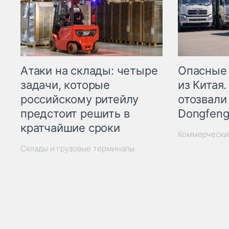
Опасные
Атаки на склады: четыре
из Китая.
задачи, которые
отозвали
российскому ритейлу
Dongfeng
предстоит решить в
кратчайшие сроки
Коммерчески
Склады и грузовые терминалы