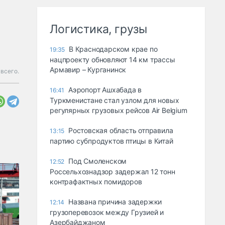
Логистика, грузы
В Краснодарском крае по
19:35
нацпроекту обновляют 14 км трассы
Армавир – Курганинск
всего.
Аэропорт Ашхабада в
16:41
Туркменистане стал узлом для новых
регулярных грузовых рейсов Air Belgium
Ростовская область отправила
13:15
партию субпродуктов птицы в Китай
Под Смоленском
12:52
Россельхознадзор задержал 12 тонн
контрафактных помидоров
Названа причина задержки
12:14
грузоперевозок между Грузией и
Азербайджаном