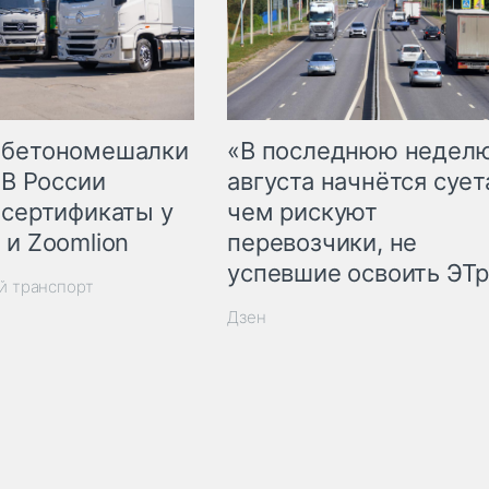
 бетономешалки
«В последнюю недел
 В России
августа начнётся суета
 сертификаты у
чем рискуют
 и Zoomlion
перевозчики, не
успевшие освоить ЭТ
й транспорт
Дзен