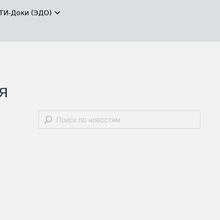
ТИ-Доки (ЭДО)
я