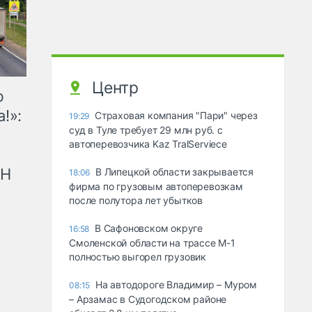
Центр
ю
!»:
Страховая компания "Пари" через
19:29
суд в Туле требует 29 млн руб. с
автоперевозчика Kaz TralServiece
рН
В Липецкой области закрывается
18:06
фирма по грузовым автоперевозкам
после полутора лет убытков
В Сафоновском округе
16:58
Смоленской области на трассе М-1
полностью выгорел грузовик
На автодороге Владимир – Муром
08:15
– Арзамас в Судогодском районе