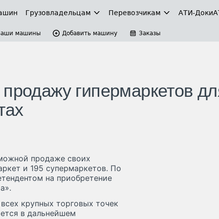
ашин
Грузовладельцам
Перевозчикам
АТИ-Доки
А
Ваши машины
Добавить машину
Заказы
 продажу гипермаркетов дл
тах
зможной продаже своих
ркет и 195 супермаркетов. По
етендентом на приобретение
а».
всех крупных торговых точек
ается в дальнейшем