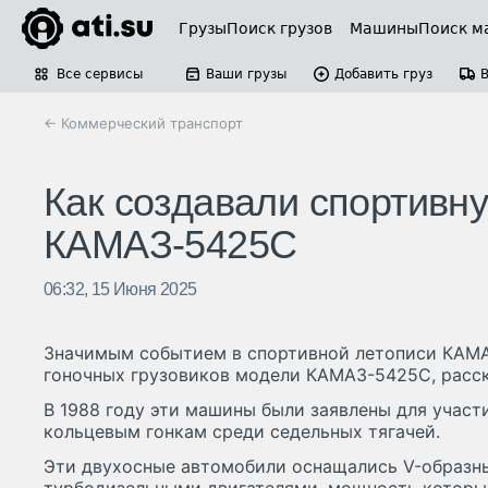
Грузы
Поиск грузов
Машины
Поиск м
Все сервисы
Ваши грузы
Добавить груз
← Коммерческий транспорт
Как создавали спортивн
КАМАЗ-5425С
06:32, 15 Июня 2025
Значимым событием в спортивной летописи КАМА
гоночных грузовиков модели КАМАЗ-5425С, расск
В 1988 году эти машины были заявлены для участ
кольцевым гонкам среди седельных тягачей.
Эти двухосные автомобили оснащались V-образ