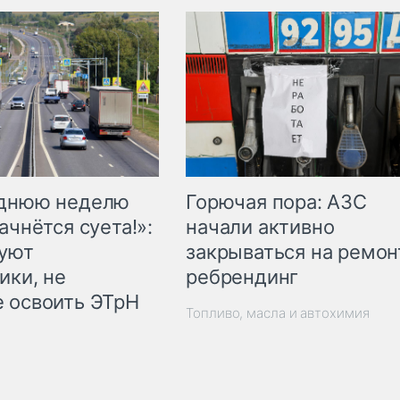
Горючая пора: АЗС
еднюю неделю
начали активно
ачнётся суета!»:
закрываться на ремон
куют
ребрендинг
ики, не
 освоить ЭТрН
Топливо, масла и автохимия