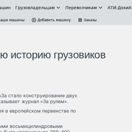
ашин
Грузовладельцам
Перевозчикам
АТИ-Доки
А
Ваши машины
Добавить машину
Заказы
ую историю грузовиков
За стало конструирование двух
азывает журнал «За рулем».
ия в европейском первенстве по
ными восьмицилиндровыми