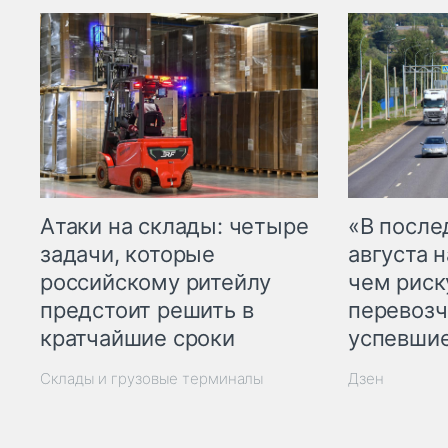
Атаки на склады: четыре
«В посл
задачи, которые
августа н
российскому ритейлу
чем рис
предстоит решить в
перевозч
кратчайшие сроки
успевшие
Склады и грузовые терминалы
Дзен