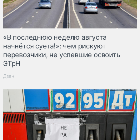
«В последнюю неделю августа
начнётся суета!»: чем рискуют
перевозчики, не успевшие освоить
ЭТрН
Дзен