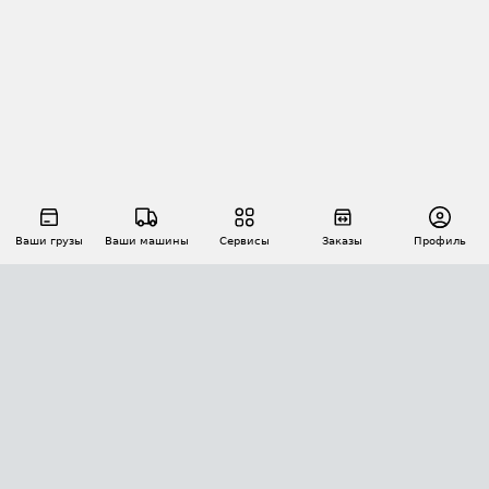
Ваши грузы
Ваши машины
Сервисы
Заказы
Профиль
АВТОМАТИЗАЦИЯ ПЕРЕВОЗОК
Площадки
Заказы
Торги
Тендеры
АТИ-Доки
GPS-мониторинг
АТИ Мессенджер
Цепочки грузов
API ATI.SU