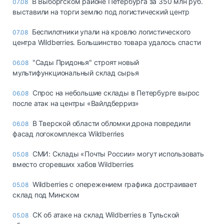
В Выборгском районе Петербурга за 350 млн руб.
07.08
выставили на торги землю под логистический центр
Беспилотники упали на кровлю логистического
07.08
центра Wildberries. Большинство товара удалось спасти
"Сады Придонья" строят новый
06.08
мультифункциональный склад сырья
Спрос на небольшие склады в Петербурге вырос
06.08
после атак на центры «Вайлдберриз»
В Тверской области обломки дрона повредили
06.08
фасад логокомплекса Wildberries
СМИ: Склады «Почты России» могут использовать
05.08
вместо сгоревших хабов Wildberries
Wildberries с опережением графика достраивает
05.08
склад под Минском
СК об атаке на склад Wildberries в Тульской
05.08