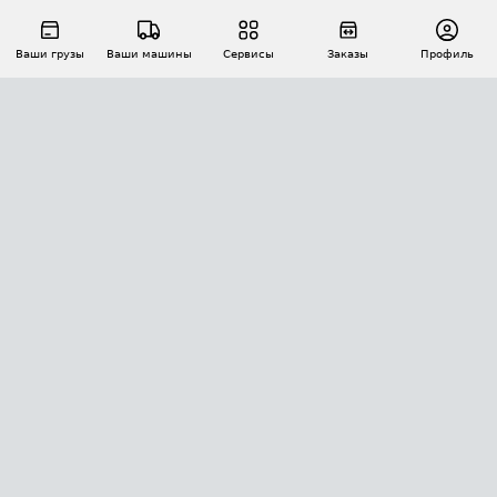
Ваши грузы
Ваши машины
Сервисы
Заказы
Профиль
АВТОМАТИЗАЦИЯ ПЕРЕВОЗОК
Площадки
Заказы
Торги
Тендеры
АТИ-Доки
GPS-мониторинг
АТИ Мессенджер
Цепочки грузов
API ATI.SU
ПОЛЕЗНОЕ
Расчет расстояний
БЕЗОПАСНОСТЬ
Академия ATI.SU
ATI.SU о безопасности
Звезды ATI.SU на вашем сайте
КОНТАКТЫ И ТАРИФЫ
Памятка по проверке контрагентов
Индекс ATI.SU FTL РФ
О системе ATI.SU
Светофор+
Средние ставки
ИНФОРМАЦИЯ
Контактная информация
Страхование