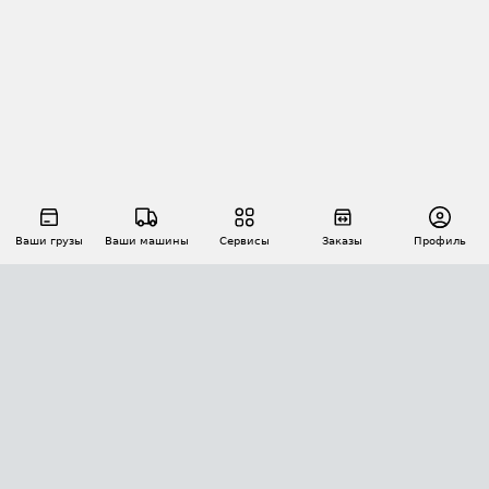
Ваши грузы
Ваши машины
Сервисы
Заказы
Профиль
АВТОМАТИЗАЦИЯ ПЕРЕВОЗОК
Площадки
Заказы
Торги
Тендеры
АТИ-Доки
GPS-мониторинг
АТИ Мессенджер
Цепочки грузов
API ATI.SU