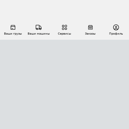
Ваши грузы
Ваши машины
Сервисы
Заказы
Профиль
АВТОМАТИЗАЦИЯ ПЕРЕВОЗОК
Площадки
Заказы
Торги
Тендеры
АТИ-Доки
GPS-мониторинг
АТИ Мессенджер
Цепочки грузов
API ATI.SU
ПОЛЕЗНОЕ
Расчет расстояний
БЕЗОПАСНОСТЬ
Академия ATI.SU
ATI.SU о безопасности
Звезды ATI.SU на вашем сайте
КОНТАКТЫ И ТАРИФЫ