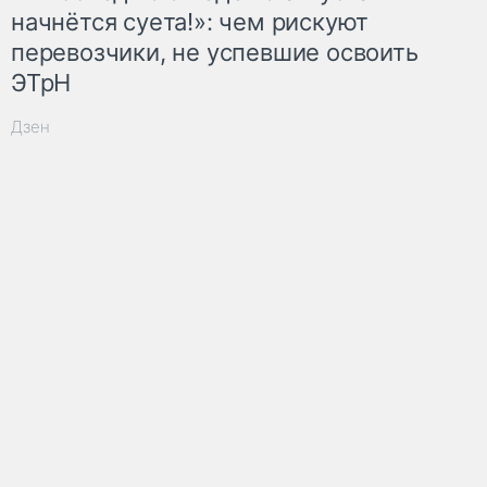
начнётся суета!»: чем рискуют
перевозчики, не успевшие освоить
ЭТрН
Дзен