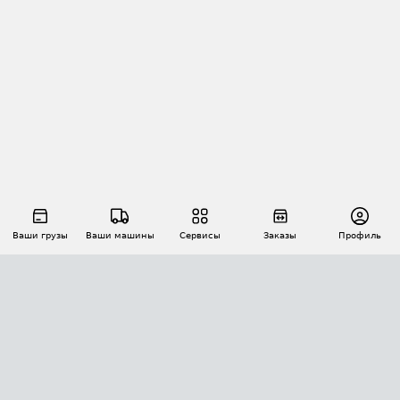
Ваши грузы
Ваши машины
Сервисы
Заказы
Профиль
АВТОМАТИЗАЦИЯ ПЕРЕВОЗОК
Площадки
Заказы
Торги
Тендеры
АТИ-Доки
GPS-мониторинг
АТИ Мессенджер
Цепочки грузов