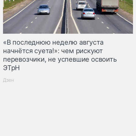
«В последнюю неделю августа
начнётся суета!»: чем рискуют
перевозчики, не успевшие освоить
ЭТрН
Дзен