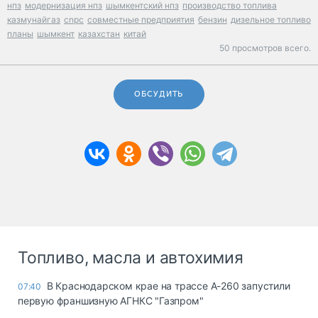
нпз
модернизация нпз
шымкентский нпз
производство топлива
казмунайгаз
cnpc
совместные предприятия
бензин
дизельное топливо
планы
шымкент
казахстан
китай
50 просмотров всего.
ОБСУДИТЬ
Топливо, масла и автохимия
В Краснодарском крае на трассе А-260 запустили
07:40
первую франшизную АГНКС "Газпром"