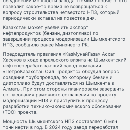
об удвоении мощности завода. Помимо прочего, это
позволит какое-то время не возвращаться к
вопросу строительства четвертого НПЗ, который
периодически вставал на повестке дня.
Казахстан может увеличить экспорт
нефтепродуктов (бензин, дизтопливо) по
завершении процесса модернизации Шымкентского
НПЗ, сообщило ранее Минэнерго РК.
Председатель правления «КазМунайГаза» Асхат
Хасенов в ходе апрельского визита на Шымкентский
нефтеперерабатывающий завод компании
«ПетроКазахстан Ойл Продактс» обсудил вопрос
создания трубопровода, по которому бензин и
дизтопливо будут доставляться из Шымкента в
Алматы. При этом стороны планировали завершить
согласования рамочного соглашения по проекту
модернизации НПЗ и приступить к процессу
разработки технико-экономического обоснования
(ТЭО) проекта.
Мощность Шымкентского НПЗ составляет 6 млн
тонн нефти в год. В 2024 году завод переработал