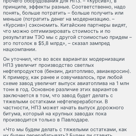
прочего оборудования для НПЗ. – «Курсив»), в
принципе, эффекты разные. Соответственно, надо
понять, больше потратить – больше получить или
меньше (потратить денег на модернизацию. –
«Курсив») сэкономить. Китайские партнеры видят,
что можно оптимизировать стоимость и по
результатам ТЭО мы с другой стоимостью придем –
это потолок в $5,8 млрд», – сказал зампред
нацкомпании.
Он уточнил, что во всех вариантах модернизации
НПЗ увеличит производство светлых
нефтепродуктов (бензин, дизтопливо, авиакеросин).
К примеру, как ранее и озвучивалось, при любой
схеме завод увеличит выпуск авиатоплива на 1 млн
тонн в год. Основное различие этих вариантов
заключается в том, что завод будет делать с
тяжелыми остатками нефтепереработки. В
частности, НПЗ может начать выпуск дорожного
битума, который на крупных заводах пока
производится только в Павлодаре.
«Что мы будем делать с тяжелыми остатками, как
их будем перерабатывать? Будем ли ставить