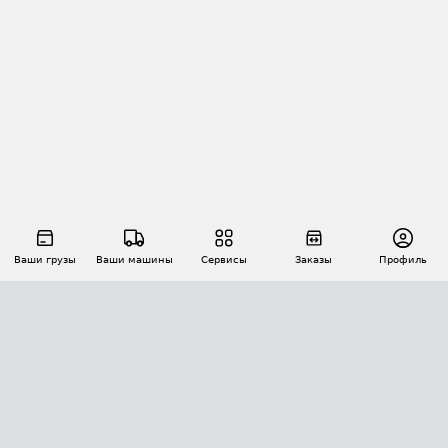
Ваши грузы
Ваши машины
Сервисы
Заказы
Профиль
АВТОМАТИЗАЦИЯ ПЕРЕВОЗОК
Площадки
Заказы
Торги
Тендеры
АТИ-Доки
GPS-мониторинг
АТИ Мессенджер
Цепочки грузов
API ATI.SU