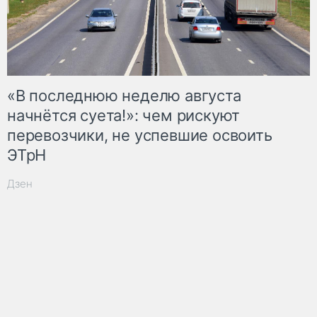
«В последнюю неделю августа
начнётся суета!»: чем рискуют
перевозчики, не успевшие освоить
ЭТрН
Дзен