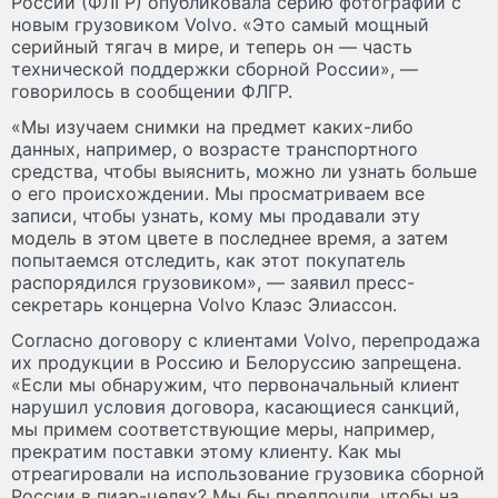
России (ФЛГР) опубликовала серию фотографии с
новым грузовиком Volvo. «Это самый мощный
серийный тягач в мире, и теперь он — часть
технической поддержки сборной России», —
говорилось в сообщении ФЛГР.
«Мы изучаем снимки на предмет каких-либо
данных, например, о возрасте транспортного
средства, чтобы выяснить, можно ли узнать больше
о его происхождении. Мы просматриваем все
записи, чтобы узнать, кому мы продавали эту
модель в этом цвете в последнее время, а затем
попытаемся отследить, как этот покупатель
распорядился грузовиком», — заявил пресс-
секретарь концерна Volvo Клаэс Элиассон.
Согласно договору с клиентами Volvo, перепродажа
их продукции в Россию и Белоруссию запрещена.
«Если мы обнаружим, что первоначальный клиент
нарушил условия договора, касающиеся санкций,
мы примем соответствующие меры, например,
прекратим поставки этому клиенту. Как мы
отреагировали на использование грузовика сборной
России в пиар-целях? Мы бы предпочли, чтобы на