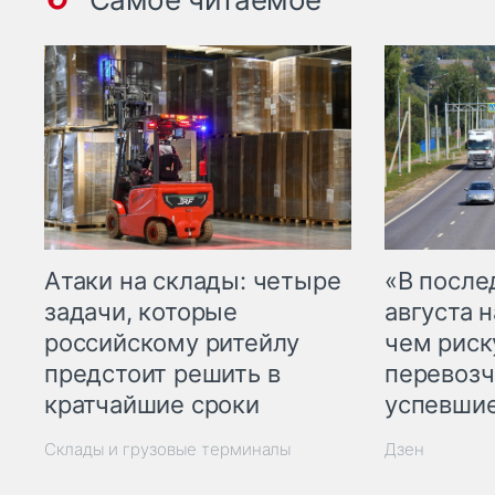
Атаки на склады: четыре
«В посл
задачи, которые
августа н
российскому ритейлу
чем рис
предстоит решить в
перевозч
кратчайшие сроки
успевшие
Склады и грузовые терминалы
Дзен