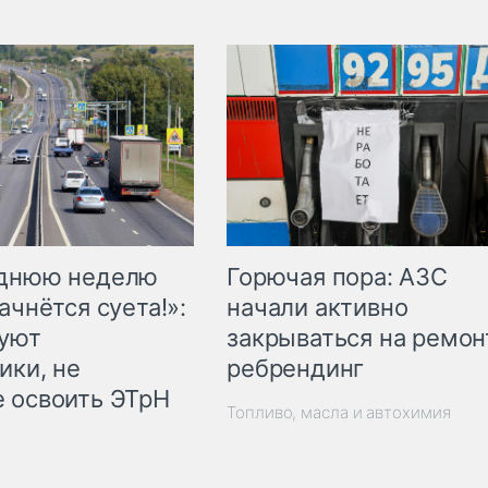
Горючая пора: АЗС
еднюю неделю
начали активно
ачнётся суета!»:
закрываться на ремон
куют
ребрендинг
ики, не
 освоить ЭТрН
Топливо, масла и автохимия