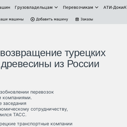
ашин
Грузовладельцам
Перевозчикам
АТИ-Доки
А
Ваши машины
Добавить машину
Заказы
 возвращение турецких
 древесины из России
озобновлении перевозок
и компаниями.
е заседания
номическому сотрудничеству,
мился ТАСС.
урецкие транспортные компании