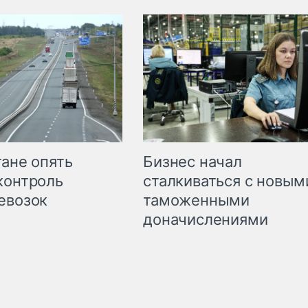
Бизнес начал
тане опять
сталкиваться с новым
контроль
таможенными
евозок
доначислениями