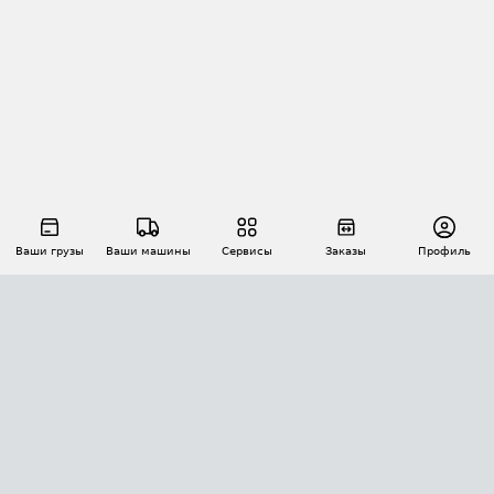
Ваши грузы
Ваши машины
Сервисы
Заказы
Профиль
АВТОМАТИЗАЦИЯ ПЕРЕВОЗОК
Площадки
Заказы
Торги
Тендеры
АТИ-Доки
GPS-мониторинг
АТИ Мессенджер
Цепочки грузов
API ATI.SU