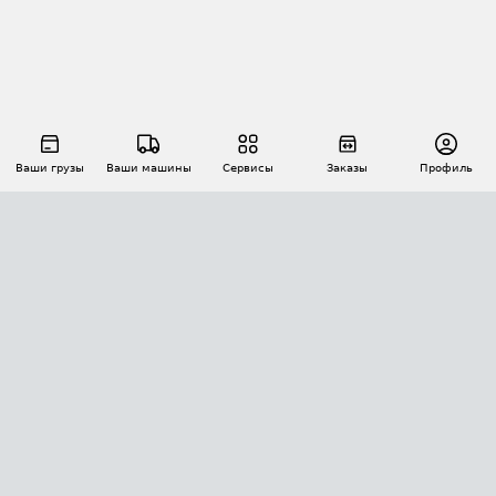
Ваши грузы
Ваши машины
Сервисы
Заказы
Профиль
АВТОМАТИЗАЦИЯ ПЕРЕВОЗОК
Площадки
Заказы
Торги
Тендеры
АТИ-Доки
GPS-мониторинг
АТИ Мессенджер
Цепочки грузов
API ATI.SU
ПОЛЕЗНОЕ
Расчет расстояний
БЕЗОПАСНОСТЬ
Академия ATI.SU