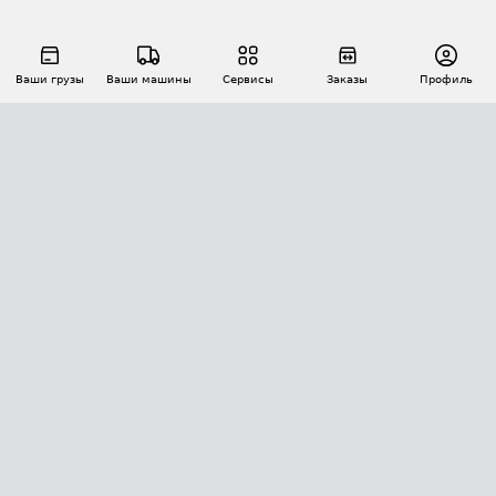
Ваши грузы
Ваши машины
Сервисы
Заказы
Профиль
АВТОМАТИЗАЦИЯ ПЕРЕВОЗОК
Площадки
Заказы
Торги
Тендеры
АТИ-Доки
GPS-мониторинг
АТИ Мессенджер
Цепочки грузов
API ATI.SU
ПОЛЕЗНОЕ
Расчет расстояний
БЕЗОПАСНОСТЬ
Академия ATI.SU
ATI.SU о безопасности
Звезды ATI.SU на вашем сайте
КОНТАКТЫ И ТАРИФЫ
Памятка по проверке контрагентов
Индекс ATI.SU FTL РФ
О системе ATI.SU
Светофор+