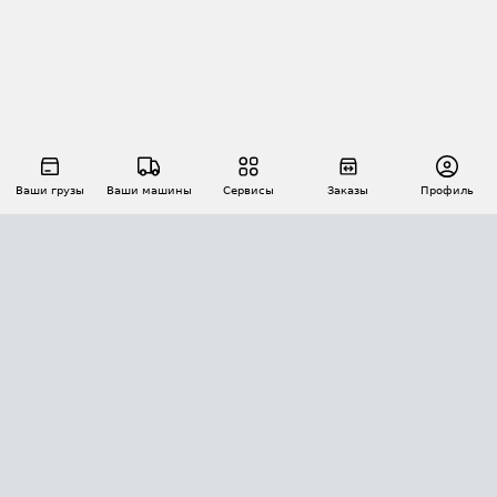
Ваши грузы
Ваши машины
Сервисы
Заказы
Профиль
АВТОМАТИЗАЦИЯ ПЕРЕВОЗОК
Площадки
Заказы
Торги
Тендеры
АТИ-Доки
GPS-мониторинг
АТИ Мессенджер
Цепочки грузов
API ATI.SU
ПОЛЕЗНОЕ
Расчет расстояний