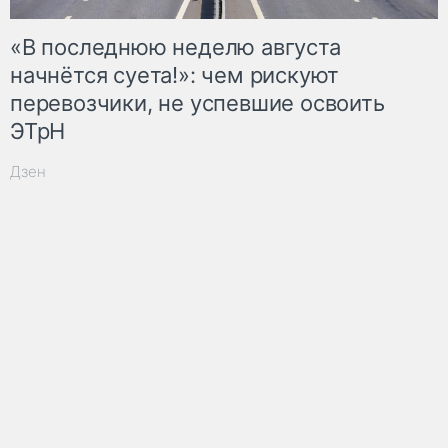
«В последнюю неделю августа
начнётся суета!»: чем рискуют
перевозчики, не успевшие освоить
ЭТрН
Дзен