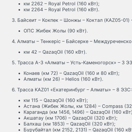
км 2262 – Royal Petrol (160 кВт);
км 2264 – Royal Petrol (160 кВт).
3. Байсеит – Кокпек – Шонжы – Коктал (KAZ05-01) 
ОПС Жибек Жолы (90 кВт).
4. Алматы – Төнкеріс – Байсерке – Междуреченское
км 42 – QazaqOil (160 кВт).
5. Трасса А-3 «Алматы – Усть-Каменогорск» – 3 ЭЗ
Конаев (км 72) – QazaqOil (160 и 80 кВт);
Алматы (км 26) – Helios (160 кВт).
6. Трасса KAZ01 «Екатеринбург – Алматы» – 8 ЭЗС:
км 115 – QazaqOil (160 кВт);
Астана (Жибек Жолы, км 1284) – Compass (32
Караганда (км 1456, 1496) – QazaqOil (160 кВт
Акшатау (км 1706) – QazaqOil (320 кВт);
Балхаш (км 1853) – QazaqOil (320 кВт);
Бурубайтал (км 2152, 2131) – QazaqOil (160 кВт)