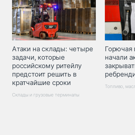
Горючая 
Атаки на склады: четыре
начали а
задачи, которые
закрыват
российскому ритейлу
ребренд
предстоит решить в
кратчайшие сроки
Топливо, мас
Склады и грузовые терминалы