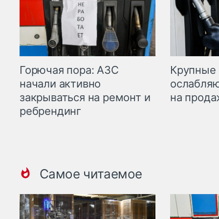
Горючая пора: АЗС
Крупные 
начали активно
ослабляю
закрываться на ремонт и
на прода
ребрендинг
Самое читаемое