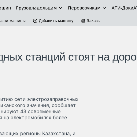
ашин
Грузовладельцам
Перевозчикам
АТИ-Доки
А
Ваши машины
Добавить машину
Заказы
ных станций стоят на доро
витию сети электрозаправочных
иканского значения, сообщает
онируют 43 современные
я на электромобилях более
вающих регионы Казахстана, и