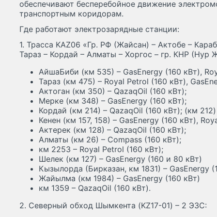
обеспечивают бесперебойное движение электром
транспортным коридорам.
Где работают электрозарядные станции:
1. Трасса KAZ06 «Гр. РФ (Жайсан) – Актобе – Кар
Тараз – Кордай – Алматы – Хоргос – гр. КНР (Нур 
АйшаБиби (км 535) – GasEnergy (160 кВт), Roya
Тараз (км 475) – Royal Petrol (160 кВт), GasEne
Актоган (км 350) – QazaqOil (160 кВт);
Мерке (км 348) – GasEnergy (160 кВт);
Кордай (км 214) – QazaqOil (160 кВт); (км 212) 
Кенен (км 157, 158) – GasEnergy (160 кВт), Roya
Актерек (км 128) – QazaqOil (160 кВт);
Алматы (км 26) – Compass (160 кВт);
км 2253 – Royal Petrol (160 кВт);
Шелек (км 127) – GasEnergy (160 и 80 кВт)
Кызылорда (Бирказан, км 1831) – GasEnergy (1
Жайылма (км 1984) – GasEnergy (160 кВт)
км 1359 – QazaqOil (160 кВт).
2. Северный обход Шымкента (KZ17-01) – 2 ЭЗС: