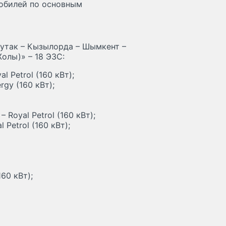
обилей по основным
абутак – Кызылорда – Шымкент –
Жолы)» – 18 ЭЗС:
l Petrol (160 кВт);
rgy (160 кВт);
– Royal Petrol (160 кВт);
l Petrol (160 кВт);
60 кВт);