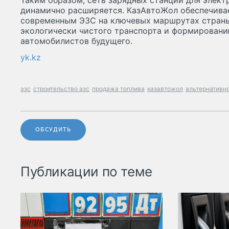
Таким образом, сеть зарядных станций для элект
динамично расширяется. КазАвтоЖол обеспечивае
современным ЭЗС на ключевых маршрутах страны
экологически чистого транспорта и формирован
автомобилистов будущего.
yk.kz
эзс
строительство азс
продажа топлива
казавтожол
альтернативн
ОБСУДИТЬ
Публикации по теме