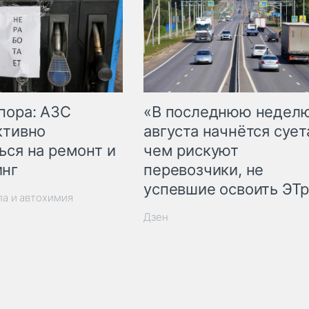
пора: АЗС
«В последнюю недел
ктивно
августа начнётся суета
ься на ремонт и
чем рискуют
инг
перевозчики, не
успевшие освоить ЭТ
ла и автохимия
Дзен