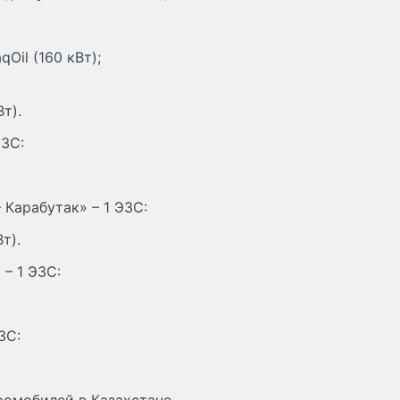
qOil (160 кВт);
т).
ЭЗС:
 Карабутак» – 1 ЭЗС:
т).
 – 1 ЭЗС:
ЗС: