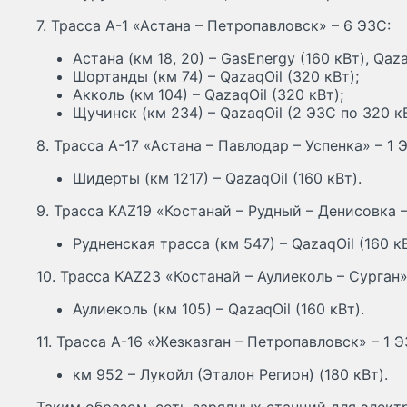
7. Трасса А-1 «Астана – Петропавловск» – 6 ЭЗС:
Астана (км 18, 20) – GasEnergy (160 кВт), Qaza
Шортанды (км 74) – QazaqOil (320 кВт);
Акколь (км 104) – QazaqOil (320 кВт);
Щучинск (км 234) – QazaqOil (2 ЭЗС по 320 кВ
8. Трасса А-17 «Астана – Павлодар – Успенка» – 1 
Шидерты (км 1217) – QazaqOil (160 кВт).
9. Трасса KAZ19 «Костанай – Рудный – Денисовка –
Рудненская трасса (км 547) – QazaqOil (160 кВ
10. Трасса KAZ23 «Костанай – Аулиеколь – Сурган»
Аулиеколь (км 105) – QazaqOil (160 кВт).
11. Трасса А-16 «Жезказган – Петропавловск» – 1 Э
км 952 – Лукойл (Эталон Регион) (180 кВт).