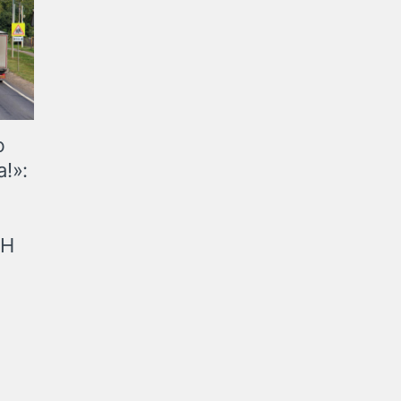
ю
!»:
рН