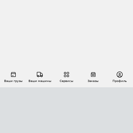
Ваши грузы
Ваши машины
Сервисы
Заказы
Профиль
АВТОМАТИЗАЦИЯ ПЕРЕВОЗОК
Площадки
Заказы
Торги
Тендеры
АТИ-Доки
GPS-мониторинг
АТИ Мессенджер
Цепочки грузов