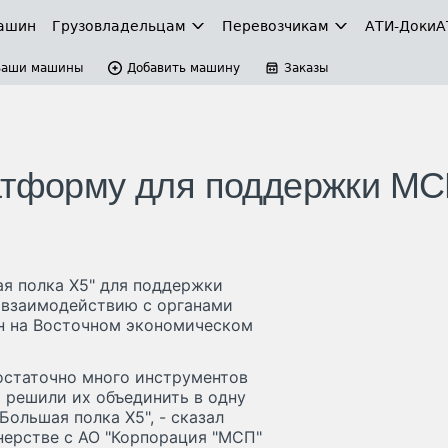
ашин
Грузовладельцам
Перевозчикам
АТИ-Доки
А
Ваши машины
Добавить машину
Заказы
латформу для поддержки М
ая полка Х5" для поддержки
о взаимодействию с органами
н на Восточном экономическом
достаточно много инструментов
 решили их объединить в одну
ольшая полка Х5", - сказал
тнерстве с АО "Корпорация "МСП"