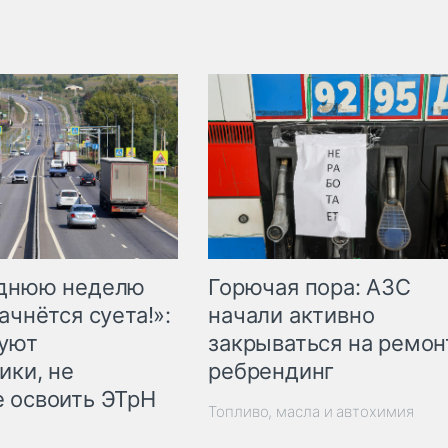
Горючая пора: АЗС
еднюю неделю
начали активно
ачнётся суета!»:
закрываться на ремон
куют
ребрендинг
ики, не
 освоить ЭТрН
Топливо, масла и автохимия