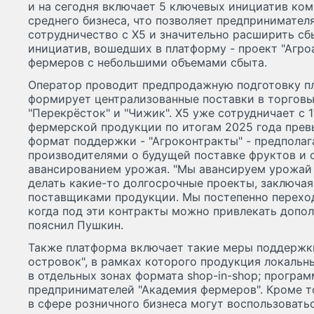
и на сегодня включает 5 ключевых инициатив ко
среднего бизнеса, что позволяет предпринимател
сотрудничество с Х5 и значительно расширить сб
инициатив, вошедших в платформу - проект "Агро
фермеров с небольшими объемами сбыта.
Оператор проводит предпродажную подготовку п
формирует централизованные поставки в торговые
"Перекрёсток" и "Чижик". Х5 уже сотрудничает с 
фермерской продукции по итогам 2025 года превы
формат поддержки - "Агроконтракты" - предполаг
производителями о будущей поставке фруктов и 
авансированием урожая. "Мы авансируем урожай
делать какие-то долгосрочные проекты, заключа
поставщиками продукции. Мы постепенно переход
когда под эти контракты можно привлекать допол
пояснил Пушкин.
Также платформа включает такие меры поддержки
островок", в рамках которого продукция локаль
в отдельных зонах формата shop-in-shop; програ
предпринимателей "Академия фермеров". Кроме т
в сфере розничного бизнеса могут воспользовать