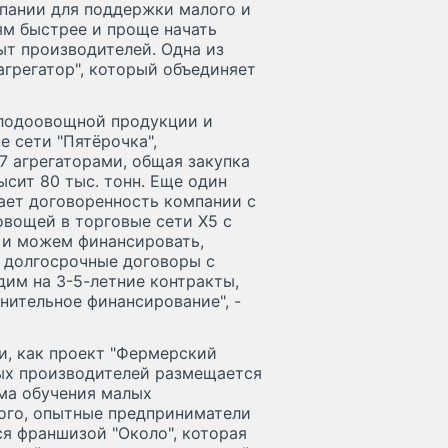
мпании для поддержки малого и
ям быстрее и проще начать
ыт производителей. Одна из
агрегатор", который объединяет
лодоовощной продукции и
 сети "Пятёрочка",
17 агрегаторами, общая закупка
сит 80 тыс. тонн. Еще один
ает договоренность компании с
овощей в торговые сети X5 с
 и можем финансировать,
я долгосрочные договоры с
им на 3-5-летние контракты,
нительное финансирование", -
, как проект "Фермерский
ных производителей размещается
мма обучения малых
ого, опытные предприниматели
ся франшизой "Около", которая