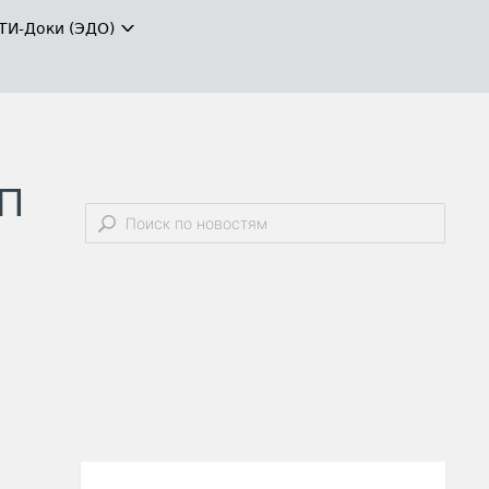
ТИ-Доки (ЭДО)
СП