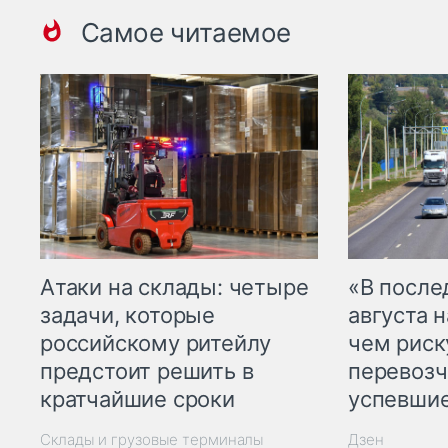
Самое читаемое
Атаки на склады: четыре
«В посл
задачи, которые
августа н
российскому ритейлу
чем рис
предстоит решить в
перевозч
кратчайшие сроки
успевшие
Склады и грузовые терминалы
Дзен